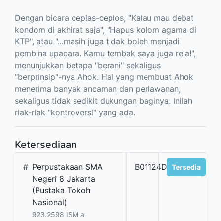
Dengan bicara ceplas-ceplos, "Kalau mau debat
kondom di akhirat saja", "Hapus kolom agama di
KTP", atau "...masih juga tidak boleh menjadi
pembina upacara. Kamu tembak saya juga rela!",
menunjukkan betapa "berani" sekaligus
"berprinsip"-nya Ahok. Hal yang membuat Ahok
menerima banyak ancaman dan perlawanan,
sekaligus tidak sedikit dukungan baginya. Inilah
riak-riak "kontroversi" yang ada.
Ketersediaan
#
Perpustakaan SMA
B01124D
Tersedia
Negeri 8 Jakarta
(Pustaka Tokoh
Nasional)
923.2598 ISM a