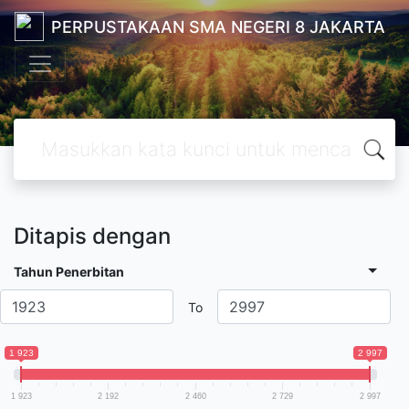
PERPUSTAKAAN SMA NEGERI 8 JAKARTA
Ditapis dengan
Tahun Penerbitan
To
1 923
2 997
1 923
2 192
2 460
2 729
2 997