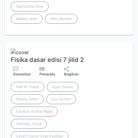
Sparisoma Viridi
Walker, Jearl
Wibi Wardani
Fisika dasar edisi 7 jilid 2
Komentar
Penanda
Bagikan
Ade M. Drajat
Agus Suroso
Amalia Safitri
Euis Sustini
Fatimah Arofiati
Noor
Halliday, David
Latief, Fourier Dzar Eljabbar