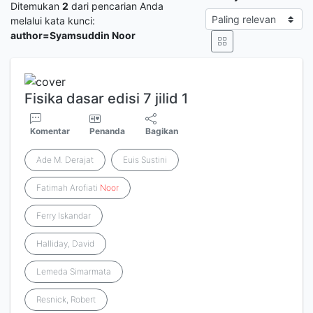
Ditemukan
2
dari pencarian Anda
melalui kata kunci:
author=Syamsuddin Noor
Fisika dasar edisi 7 jilid 1
Komentar
Penanda
Bagikan
Ade M. Derajat
Euis Sustini
Fatimah Arofiati
Noor
Ferry Iskandar
Halliday, David
Lemeda Simarmata
Resnick, Robert